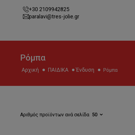
+30 2109942825
paralavi@tres-jolie.gr
Ρόμπα
Αρχική
ΠΑΙΔΙΚΑ
Ένδυση
Ρόμπα
Αριθμός προϊόντων ανά σελίδα