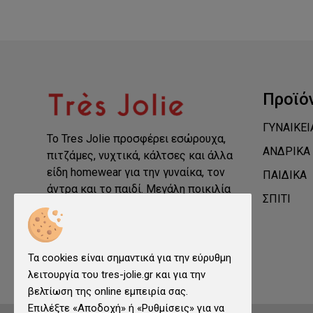
Προϊό
ΓΥΝΑΙΚΕΙ
Το Tres Jolie προσφέρει εσώρουχα,
ΑΝΔΡΙΚΑ
πιτζάμες, νυχτικά, κάλτσες και άλλα
είδη homewear για την γυναίκα, τον
ΠΑΙΔΙΚΑ
άντρα και το παιδί. Μεγάλη ποικιλία
ΣΠΙΤΙ
από μοντέρνα ρούχα και εσώρουχα.
Τα cookies είναι σημαντικά για την εύρυθμη
λειτουργία του tres-jolie.gr και για την
βελτίωση της online εμπειρία σας.
Επιλέξτε «Αποδοχή» ή «Ρυθμίσεις» για να