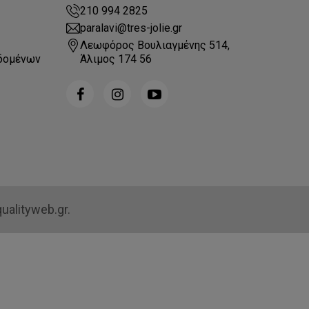
210 994 2825
paralavi@tres-jolie.gr
Λεωφόρος Βουλιαγμένης 514,
δομένων
Άλιμος 174 56
ualityweb.gr.