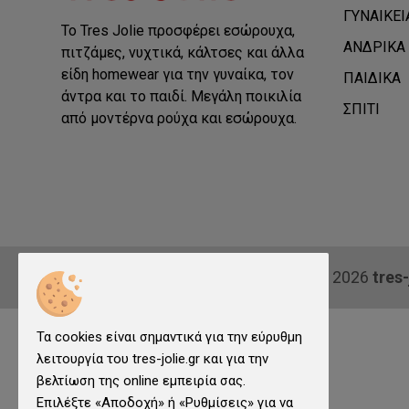
ΓΥΝΑΙΚΕΙ
Το Tres Jolie προσφέρει εσώρουχα,
ΑΝΔΡΙΚΑ
πιτζάμες, νυχτικά, κάλτσες και άλλα
είδη homewear για την γυναίκα, τον
ΠΑΙΔΙΚΑ
άντρα και το παιδί. Μεγάλη ποικιλία
ΣΠΙΤΙ
από μοντέρνα ρούχα και εσώρουχα.
© 2026
tres-
Τα cookies είναι σημαντικά για την εύρυθμη
λειτουργία του tres-jolie.gr και για την
βελτίωση της online εμπειρία σας.
Επιλέξτε «Αποδοχή» ή «Ρυθμίσεις» για να