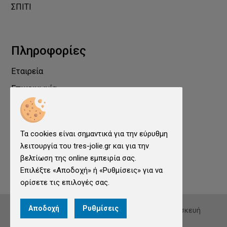
ΣΠΙΤΙ
Πληροφορίες
Εταιρεία
Επικοινωνία
Προστασία Προσωπικών Δεδομένων
Όροι χρήσης
Τα cookies είναι σημαντικά για την εύρυθμη
Cookies
λειτουργία του tres-jolie.gr και για την
Ρυθμίσεις cookies
βελτίωση της online εμπειρία σας.
Επιλέξτε «Αποδοχή» ή «Ρυθμίσεις» για να
ορίσετε τις επιλογές σας.
Αποδοχή
Ρυθμίσεις
© 2026
tres-jolie.gr
. All rights reserved. Κατασκευή
ιστοσελίδων - qualityweb.gr.