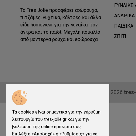
ΓΥΝΑΙΚΕΙ
Το Tres Jolie προσφέρει εσώρουχα,
ΑΝΔΡΙΚΑ
πιτζάμες, νυχτικά, κάλτσες και άλλα
είδη homewear για την γυναίκα, τον
ΠΑΙΔΙΚΑ
άντρα και το παιδί. Μεγάλη ποικιλία
ΣΠΙΤΙ
από μοντέρνα ρούχα και εσώρουχα.
© 2026
tres-
Τα cookies είναι σημαντικά για την εύρυθμη
λειτουργία του tres-jolie.gr και για την
βελτίωση της online εμπειρία σας.
Επιλέξτε «Αποδοχή» ή «Ρυθμίσεις» για να