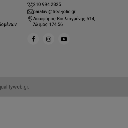
210 994 2825
paralavi@tres-jolie.gr
Λεωφόρος Βουλιαγμένης 514,
δομένων
Άλιμος 174 56
ualityweb.gr.