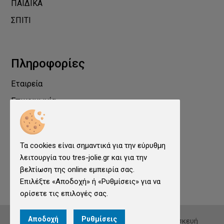
ΠΑΙΔΙΚΑ
ΣΠΙΤΙ
Πληροφορίες
Εταιρεία
Επικοινωνία
Προστασία Προσωπικών Δεδομένων
Όροι χρήσης
Τα cookies είναι σημαντικά για την εύρυθμη
Cookies
λειτουργία του tres-jolie.gr και για την
Ρυθμίσεις cookies
βελτίωση της online εμπειρία σας.
Επιλέξτε «Αποδοχή» ή «Ρυθμίσεις» για να
ορίσετε τις επιλογές σας.
Αποδοχή
Ρυθμίσεις
© 2026
tres-jolie.gr
. All rights reserved. Κατασκευή