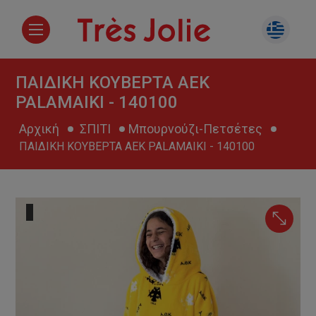
ΠΑΙΔΙΚH ΚΟΥΒΕΡΤΑ AEK
PALAMAIKI - 140100
Αρχική
ΣΠΙΤΙ
Μπουρνούζι-Πετσέτες
ΠΑΙΔΙΚH ΚΟΥΒΕΡΤΑ AEK PALAMAIKI - 140100