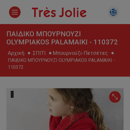
ΠΑΙΔΙΚΟ ΜΠΟΥΡΝΟΥΖΙ
OLYMPIAKOS PALAMAIKI - 110372
Αρχική
ΣΠΙΤΙ
Μπουρνούζι-Πετσέτες
ΠΑΙΔΙΚΟ ΜΠΟΥΡΝΟΥΖΙ OLYMPIAKOS PALAMAIKI -
110372